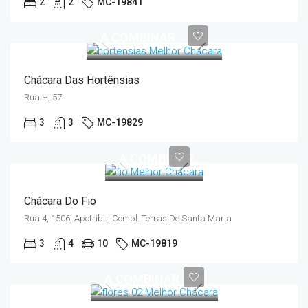
2
2
MC-19841
A COMBINAR
Chácara Das Hortênsias
Rua H, 57
3
3
MC-19829
A COMBINAR
Chácara Do Fio
Rua 4, 1506, Apotribu, Compl. Terras De Santa Maria
3
4
10
MC-19819
A COMBINAR