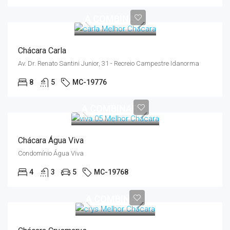
A COMBINAR
Chácara Carla
Av. Dr. Renato Santini Junior, 31 - Recreio Campestre Idanorma
8
5
MC-19776
A COMBINAR
Chácara Água Viva
Condomínio Água Viva
4
3
5
MC-19768
A COMBINAR