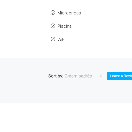
Microondas
Piscina
WiFi
Sort by:
Ordem padrão
Leave a Revi