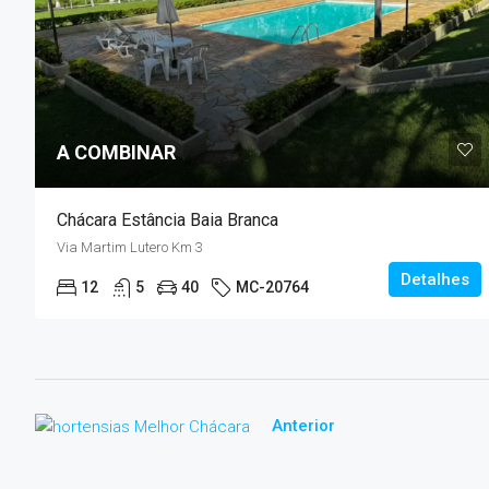
A COMBINAR
Chácara Estância Baia Branca
Via Martim Lutero Km 3
Detalhes
12
5
40
MC-20764
Anterior