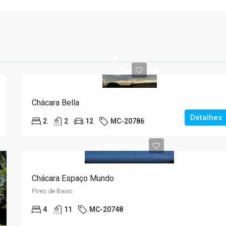
A
COMBINAR
Chácara Bella
Detalhes
2
2
12
MC-20786
A COMBINAR
Chácara Espaço Mundo
Pires de Baixo
4
11
MC-20748