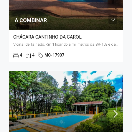
A COMBINAR
CHÁCARA CANTINHO DA CAROL
Vicinal de Talhado, Km 1 ficando a mil metros da BR-153 e da Av. Danilo Galeazzi
4
4
MC-17907