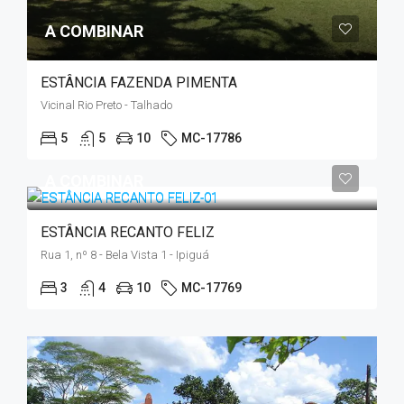
A COMBINAR
ESTÂNCIA FAZENDA PIMENTA
Vicinal Rio Preto - Talhado
5
5
10
MC-17786
A COMBINAR
ESTÂNCIA RECANTO FELIZ
Rua 1, nº 8 - Bela Vista 1 - Ipiguá
3
4
10
MC-17769