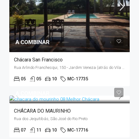
A COMBINAR
Chácara San Francisco
Rua Arlindo Franchesqui, 150 - Jardim Veneza (atrás do Vila Conte)
05
05
10
MC-17735
A COMBINAR
CHÁCARA DO MAURINHO
Rua dos Jequitibás, São José do Rio Preto
07
11
10
MC-17716