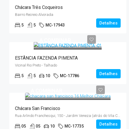
Chácara Três Coqueiros
Bairro Recreio Alvorada
Detalhes
5
5
MC-17943
A COMBINAR
ESTÂNCIA FAZENDA PIMENTA
Vicinal Rio Preto - Talhado
Detalhes
5
5
10
MC-17786
A COMBINAR
Chácara San Francisco
Rua Arlindo Franchesqui, 150 - Jardim Veneza (atrás do Vila Conte)
Detalhes
05
05
10
MC-17735