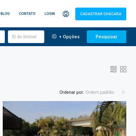
BLOG
CONTATO
LOGIN
CADASTRAR CHÁCARA
+ Opções
Pesquisar
Ordenar por:
Ordem padrão