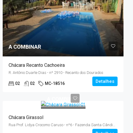
A COMBINAR
Chácara Recanto Cachoeira
R. Antônio Duarte Dias - nº 2910 - Recanto dos Dourados
Detalhes
02
02
MC-18516
A COMBINAR
Chácara Girassol
Rua Prof. Lidya Crocomo Caruso - nº6 - Fazenda Santa Cândida