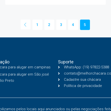
1
2
3
4
5
ação
Suporte
cara para alugar em campinas
WhatsApp: (19) 97822-5388
contato@melhorchacara.c
cara para alugar em São josé
Cadastre sua chácara
Rio Preto
Política de privacidade
lizamos pelos locais aqui anunciados ou pelas negociações feita