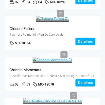
Detalhes
02
04
04
MC-18297
A COMBINAR
Chácara Esfera
Rua Irene Palma, 80 - Região Ouro Verde
Detalhes
MC-18164
A COMBINAR
Chácara Momentos
R. Adolfo Rios Martins, 362 - Chácara Monte Alegre, Sumaré - SP
Detalhes
03
03
MC-18078
A COMBINAR