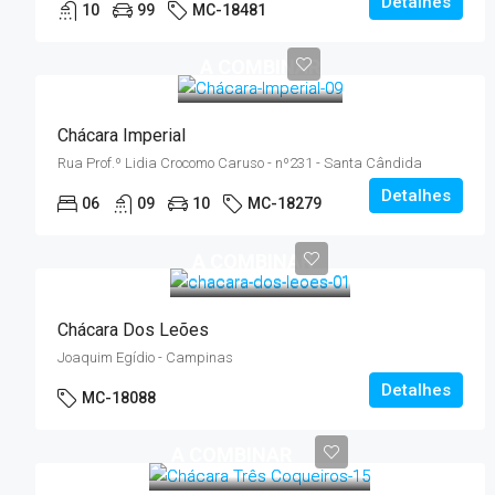
Detalhes
10
99
MC-18481
A COMBINAR
Chácara Imperial
Rua Prof.º Lidia Crocomo Caruso - nº231 - Santa Cândida
Detalhes
06
09
10
MC-18279
A COMBINAR
Chácara Dos Leões
Joaquim Egídio - Campinas
Detalhes
MC-18088
A COMBINAR