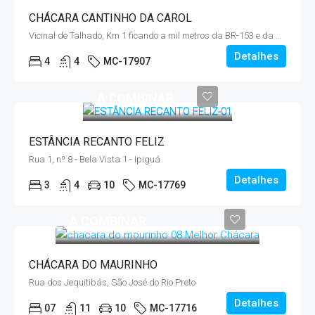
CHÁCARA CANTINHO DA CAROL
Vicinal de Talhado, Km 1 ficando a mil metros da BR-153 e da Av. Danilo Galeazzi
Detalhes
4
4
MC-17907
A COMBINAR
ESTÂNCIA RECANTO FELIZ
Rua 1, nº 8 - Bela Vista 1 - Ipiguá
Detalhes
3
4
10
MC-17769
A COMBINAR
CHÁCARA DO MAURINHO
Rua dos Jequitibás, São José do Rio Preto
Detalhes
07
11
10
MC-17716