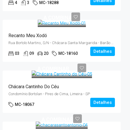
Detalhes
4
3
MC-18288
A COMBINAR
Recanto Meu Xodó
Rua Bortolo Martins, S/N - Chácara Santa Margarida - Barão Geraldo
Detalhes
03
09
20
MC-18160
A COMBINAR
Chácara Cantinho Do Céu
Condomínio Bortolan - Pires de Cima, Limeira - SP
Detalhes
MC-18067
A COMBINAR