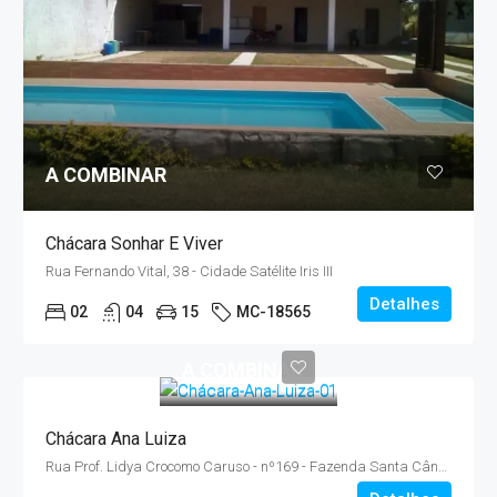
A COMBINAR
Chácara Sonhar E Viver
Rua Fernando Vital, 38 - Cidade Satélite Iris III
Detalhes
02
04
15
MC-18565
A COMBINAR
Chácara Ana Luiza
Rua Prof. Lidya Crocomo Caruso - nº169 - Fazenda Santa Cândida