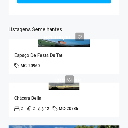
Listagens Semelhantes
R$1.100,00
Espaço De Festa Da Tati
MC-20960
A
COMBINAR
Chácara Bella
2
2
12
MC-20786