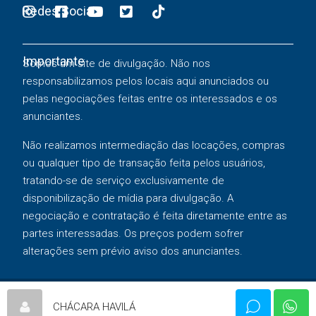
Redes Sociais
Importante
Somos um site de divulgação. Não nos
responsabilizamos pelos locais aqui anunciados ou
pelas negociações feitas entre os interessados e os
anunciantes.
Não realizamos intermediação das locações, compras
ou qualquer tipo de transação feita pelos usuários,
tratando-se de serviço exclusivamente de
disponibilização de mídia para divulgação. A
negociação e contratação é feita diretamente entre as
partes interessadas. Os preços podem sofrer
alterações sem prévio aviso dos anunciantes.
Copyright © 2025 Melhor Chácara |
Política de Privacidade
|
CHÁCARA HAVILÁ