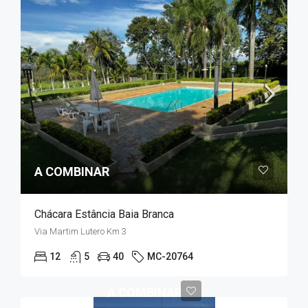
A COMBINAR
Chácara Estância Baia Branca
Via Martim Lutero Km 3
12
5
40
MC-20764
A COMBINAR